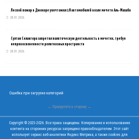
Лесной пожар в Джохоре уничтожил 18 автомобилей возле мечети Аль-Махаба
28.01.2026
Султан Селангора запретил политическую деятельность в мечетях, требуя
неприкосновенности религиозных пространств
28.01.2026
Ошибка при загрузке категорий
← Прокрутите в сторону →
Copyright © 2025-2026. Все права защищены. Копирование и использование
контента на сторонних ресурсах запрещено правообладателем. Этот сайт
использует сервис веб-аналитики Яндекс Метрика, а также cookies для