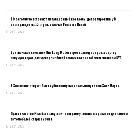
В Монголии ужесточают миграционный контроль: депортированы 78
иностранцев из 12 стран, включая Россию и Китай
28.01.2026
Вьетнамская компания Kim Long Motor строит завод по производству
аккумуляторов для электромобилей совместно с китайским гигантом BYD
28.01.2026
В Хошимине открыт бюст кубинскому национальному герою Хосе Марти
28.01.2026
Правительство Малайзии запускает программу софинансирования для замены
автомобилей старше 20 лет
28.01.2026