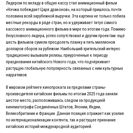
Лидером по вкладу в общую кассу стал анимационный фильм
«Нэчжа побеждает Царя драконов», на который пришлось почти
половина всей зарубежной выручки. Эта картина не только побила
местные рекорды в ряде стран, но и удерживает титул самого
кассового анимационного фильма в мире по итогам года. Помимо
безусловного лидера, успех сопутствовал и другим проектам: ещё
шесть фильмов сумели преодолеть планку в пять миллионов
долларов сборов за рубежом. Наибольший зрительский интерес
традиционно вызывали релизы, приуроченные к периоду
празднования китайского Нового года, что подчёркивает
растущую глобальную популярность связанных с ним культурных
нарративов.
В мировом рейтинге кинопроката за пределами страны-
производителя китайские фильмы по итогам 2025 года заняли
шестое место, расположившись следом за продукцией
кинематографа Соединённых Штатов, Японии, Индии,
Великобритании и Франции. Данная позиция отражает как усилия
по интернационализации контента, так и растущее признание
китайских историй международной аудиторией.