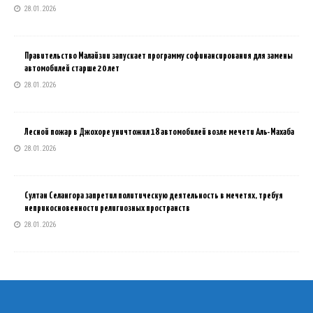
28.01.2026
Правительство Малайзии запускает программу софинансирования для замены
автомобилей старше 20 лет
28.01.2026
Лесной пожар в Джохоре уничтожил 18 автомобилей возле мечети Аль-Махаба
28.01.2026
Султан Селангора запретил политическую деятельность в мечетях, требуя
неприкосновенности религиозных пространств
28.01.2026