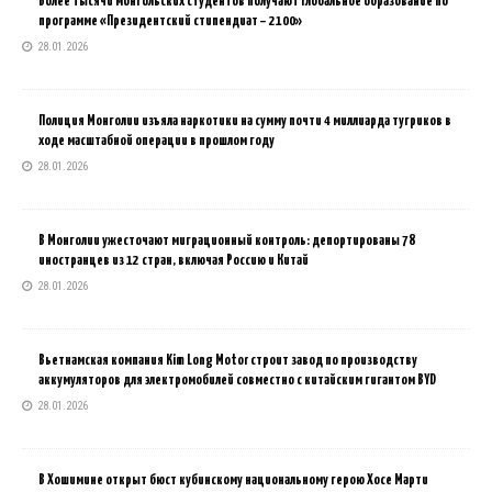
Более тысячи монгольских студентов получают глобальное образование по
программе «Президентский стипендиат – 2100»
28.01.2026
Полиция Монголии изъяла наркотики на сумму почти 4 миллиарда тугриков в
ходе масштабной операции в прошлом году
28.01.2026
В Монголии ужесточают миграционный контроль: депортированы 78
иностранцев из 12 стран, включая Россию и Китай
28.01.2026
Вьетнамская компания Kim Long Motor строит завод по производству
аккумуляторов для электромобилей совместно с китайским гигантом BYD
28.01.2026
В Хошимине открыт бюст кубинскому национальному герою Хосе Марти