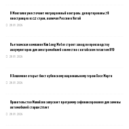
В Монголии ужесточают миграционный контроль: депортированы 78
иностранцев из 12 стран, включая Россию и Китай
28.01.2026
Вьетнамская компания Kim Long Motor строит завод по производству
аккумуляторов для электромобилей совместно с китайским гигантом BYD
28.01.2026
В Хошимине открыт бюст кубинскому национальному герою Хосе Марти
28.01.2026
Правительство Малайзии запускает программу софинансирования для замены
автомобилей старше 20 лет
28.01.2026