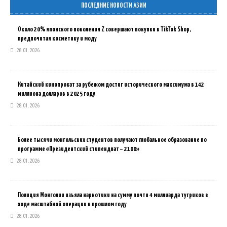
ПОСЛЕДНИЕ НОВОСТИ АЗИИ
Около 20% японского поколения Z совершают покупки в TikTok Shop,
предпочитая косметику и моду
28.01.2026
Китайский кинопрокат за рубежом достиг исторического максимума в 142
миллиона долларов в 2025 году
28.01.2026
Более тысячи монгольских студентов получают глобальное образование по
программе «Президентский стипендиат – 2100»
28.01.2026
Полиция Монголии изъяла наркотики на сумму почти 4 миллиарда тугриков в
ходе масштабной операции в прошлом году
28.01.2026