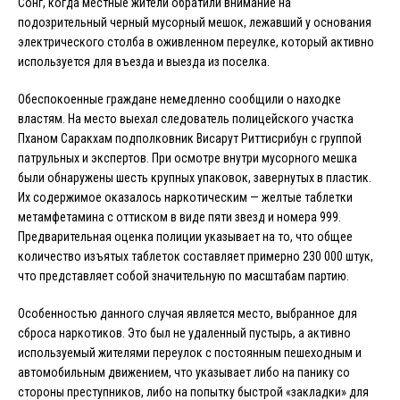
Сонг, когда местные жители обратили внимание на
подозрительный черный мусорный мешок, лежавший у основания
электрического столба в оживленном переулке, который активно
используется для въезда и выезда из поселка.
Обеспокоенные граждане немедленно сообщили о находке
властям. На место выехал следователь полицейского участка
Пханом Саракхам подполковник Висарут Риттисрибун с группой
патрульных и экспертов. При осмотре внутри мусорного мешка
были обнаружены шесть крупных упаковок, завернутых в пластик.
Их содержимое оказалось наркотическим — желтые таблетки
метамфетамина с оттиском в виде пяти звезд и номера 999.
Предварительная оценка полиции указывает на то, что общее
количество изъятых таблеток составляет примерно 230 000 штук,
что представляет собой значительную по масштабам партию.
Особенностью данного случая является место, выбранное для
сброса наркотиков. Это был не удаленный пустырь, а активно
используемый жителями переулок с постоянным пешеходным и
автомобильным движением, что указывает либо на панику со
стороны преступников, либо на попытку быстрой «закладки» для