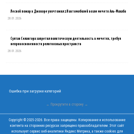
Лесной пожар в Джохоре уничтожил 18 автомобилей возле мечети Аль-Махаба
28.01.2026
Султан Селангора запретил политическую деятельность в мечетях, требуя
неприкосновенности религиозных пространств
28.01.2026
Ошибка при загрузке категорий
← Прокрутите в сторону →
Copyright © 2025-2026. Все права защищены. Копирование и использование
контента на сторонних ресурсах запрещено правообладателем. Этот сайт
использует сервис веб-аналитики Яндекс Метрика, а также cookies для