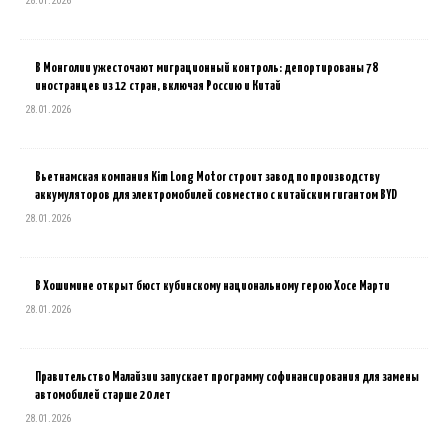
28.01.2026
В Монголии ужесточают миграционный контроль: депортированы 78
иностранцев из 12 стран, включая Россию и Китай
28.01.2026
Вьетнамская компания Kim Long Motor строит завод по производству
аккумуляторов для электромобилей совместно с китайским гигантом BYD
28.01.2026
В Хошимине открыт бюст кубинскому национальному герою Хосе Марти
28.01.2026
Правительство Малайзии запускает программу софинансирования для замены
автомобилей старше 20 лет
28.01.2026