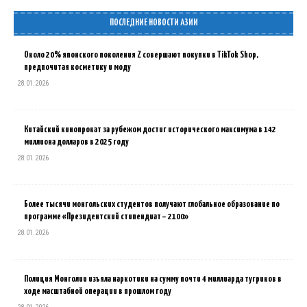
ПОСЛЕДНИЕ НОВОСТИ АЗИИ
Около 20% японского поколения Z совершают покупки в TikTok Shop,
предпочитая косметику и моду
28.01.2026
Китайский кинопрокат за рубежом достиг исторического максимума в 142
миллиона долларов в 2025 году
28.01.2026
Более тысячи монгольских студентов получают глобальное образование по
программе «Президентский стипендиат – 2100»
28.01.2026
Полиция Монголии изъяла наркотики на сумму почти 4 миллиарда тугриков в
ходе масштабной операции в прошлом году