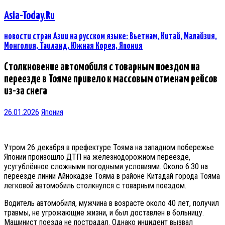
Asia-Today.Ru
новости стран Азии на русском языке: Вьетнам, Китай, Малайзия,
Монголия, Таиланд, Южная Корея, Япония
Столкновение автомобиля с товарным поездом на
переезде в Тояме привело к массовым отменам рейсов
из-за снега
26.01.2026
Япония
Утром 26 декабря в префектуре Тояма на западном побережье
Японии произошло ДТП на железнодорожном переезде,
усугублённое сложными погодными условиями. Около 6:30 на
переезде линии Айнокадзе Тояма в районе Китадай города Тояма
легковой автомобиль столкнулся с товарным поездом.
Водитель автомобиля, мужчина в возрасте около 40 лет, получил
травмы, не угрожающие жизни, и был доставлен в больницу.
Машинист поезда не пострадал. Однако инцидент вызвал