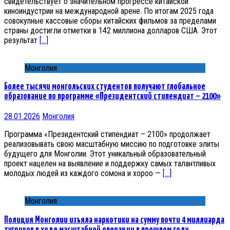
свидетельствует о значительном прогрессе китайской
киноиндустрии на международной арене. По итогам 2025 года
совокупные кассовые сборы китайских фильмов за пределами
страны достигли отметки в 142 миллиона долларов США. Этот
результат
[…]
Монголия
Более тысячи монгольских студентов получают глобальное
образование по программе «Президентский стипендиат – 2100»
28.01.2026
Монголия
Программа «Президентский стипендиат – 2100» продолжает
реализовывать свою масштабную миссию по подготовке элиты
будущего для Монголии. Этот уникальный образовательный
проект нацелен на выявление и поддержку самых талантливых
молодых людей из каждого сомона и хороо —
[…]
Монголия
Полиция Монголии изъяла наркотики на сумму почти 4 миллиарда
тугриков в ходе масштабной операции в прошлом году