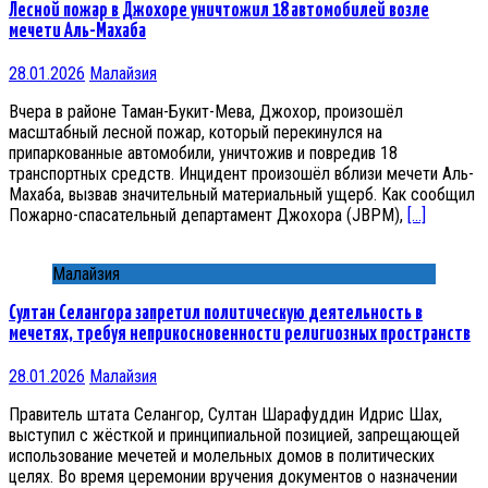
Лесной пожар в Джохоре уничтожил 18 автомобилей возле
мечети Аль-Махаба
28.01.2026
Малайзия
Вчера в районе Таман-Букит-Мева, Джохор, произошёл
масштабный лесной пожар, который перекинулся на
припаркованные автомобили, уничтожив и повредив 18
транспортных средств. Инцидент произошёл вблизи мечети Аль-
Махаба, вызвав значительный материальный ущерб. Как сообщил
Пожарно-спасательный департамент Джохора (JBPM),
[…]
Малайзия
Султан Селангора запретил политическую деятельность в
мечетях, требуя неприкосновенности религиозных пространств
28.01.2026
Малайзия
Правитель штата Селангор, Султан Шарафуддин Идрис Шах,
выступил с жёсткой и принципиальной позицией, запрещающей
использование мечетей и молельных домов в политических
целях. Во время церемонии вручения документов о назначении