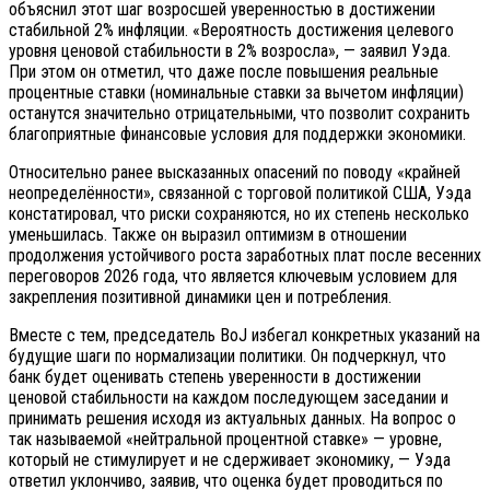
объяснил этот шаг возросшей уверенностью в достижении
стабильной 2% инфляции. «Вероятность достижения целевого
уровня ценовой стабильности в 2% возросла», — заявил Уэда.
При этом он отметил, что даже после повышения реальные
процентные ставки (номинальные ставки за вычетом инфляции)
останутся значительно отрицательными, что позволит сохранить
благоприятные финансовые условия для поддержки экономики.
Относительно ранее высказанных опасений по поводу «крайней
неопределённости», связанной с торговой политикой США, Уэда
констатировал, что риски сохраняются, но их степень несколько
уменьшилась. Также он выразил оптимизм в отношении
продолжения устойчивого роста заработных плат после весенних
переговоров 2026 года, что является ключевым условием для
закрепления позитивной динамики цен и потребления.
Вместе с тем, председатель BoJ избегал конкретных указаний на
будущие шаги по нормализации политики. Он подчеркнул, что
банк будет оценивать степень уверенности в достижении
ценовой стабильности на каждом последующем заседании и
принимать решения исходя из актуальных данных. На вопрос о
так называемой «нейтральной процентной ставке» — уровне,
который не стимулирует и не сдерживает экономику, — Уэда
ответил уклончиво, заявив, что оценка будет проводиться по