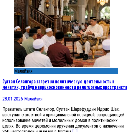
Малайзия
Султан Селангора запретил политическую деятельность в
мечетях, требуя неприкосновенности религиозных пространств
28.01.2026
Малайзия
Правитель штата Селангор, Султан Шарафуддин Идрис Шах,
выступил с жёсткой и принципиальной позицией, запрещающей
использование мечетей и молельных домов в политических
целях. Во время церемонии вручения документов о назначении
850 настоятелей и имамов в Истана
[…]