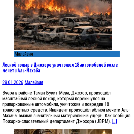
Малайзия
Лесной пожар в Джохоре уничтожил 18 автомобилей возле
мечети Аль-Махаба
28.01.2026
Малайзия
Вчера в районе Таман-Букит-Мева, Джохор, произошёл
масштабный лесной пожар, который перекинулся на
припаркованные автомобили, уничтожив и повредив 18
транспортных средств. Инцидент произошёл вблизи мечети Аль-
Махаба, вызвав значительный материальный ущерб. Как сообщил
Пожарно-спасательный департамент Джохора (JBPM),
[…]